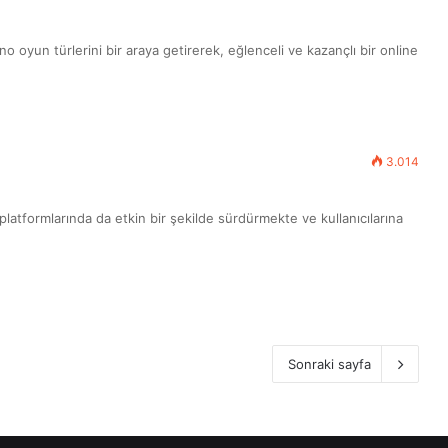
 oyun türlerini bir araya getirerek, eğlenceli ve kazançlı bir online
3.014
platformlarında da etkin bir şekilde sürdürmekte ve kullanıcılarına
Sonraki sayfa