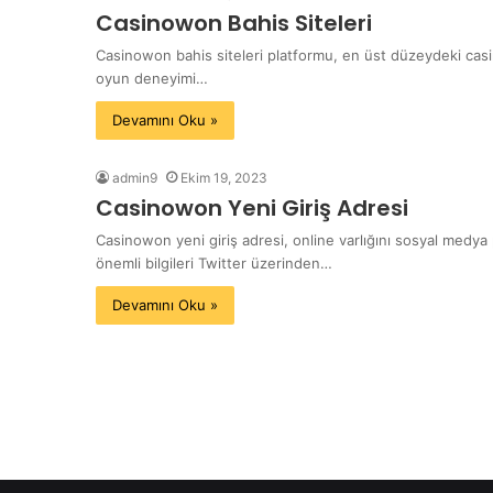
Casinowon Bahis Siteleri
Casinowon bahis siteleri platformu, en üst düzeydeki casino
oyun deneyimi…
Devamını Oku »
admin9
Ekim 19, 2023
Casinowon Yeni Giriş Adresi
Casinowon yeni giriş adresi, online varlığını sosyal medya 
önemli bilgileri Twitter üzerinden…
Devamını Oku »