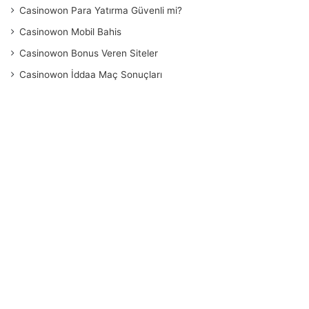
Casinowon Para Yatırma Güvenli mi?
Casinowon Mobil Bahis
Casinowon Bonus Veren Siteler
Casinowon İddaa Maç Sonuçları