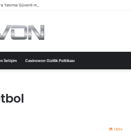
a Yatırma Güvenli mi?
 İletişim
Casinowon Gizlilik Politikası
tbol
1.844