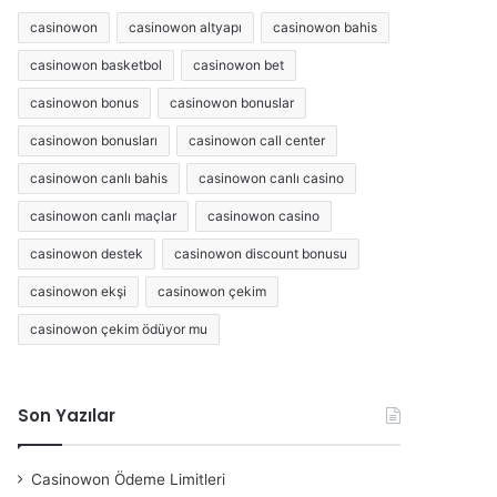
casinowon
casinowon altyapı
casinowon bahis
casinowon basketbol
casinowon bet
casinowon bonus
casinowon bonuslar
casinowon bonusları
casinowon call center
casinowon canlı bahis
casinowon canlı casino
casinowon canlı maçlar
casinowon casino
casinowon destek
casinowon discount bonusu
casinowon ekşi
casinowon çekim
casinowon çekim ödüyor mu
Son Yazılar
Casinowon Ödeme Limitleri