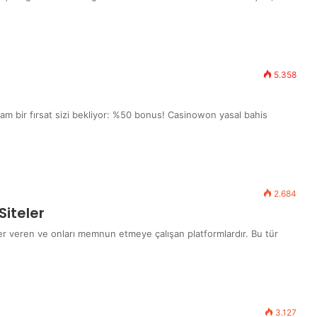
5.358
am bir fırsat sizi bekliyor: %50 bonus! Casinowon yasal bahis
2.684
iteler
 veren ve onları memnun etmeye çalışan platformlardır. Bu tür
3.127