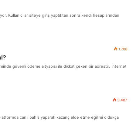
yor. Kullanıcılar siteye giriş yaptıktan sonra kendi hesaplarından
1.788
i?
nde güvenli ödeme altyapısı ile dikkat çeken bir adrestir. İnternet
3.487
 platformda canlı bahis yaparak kazanç elde etme eğilimi oldukça