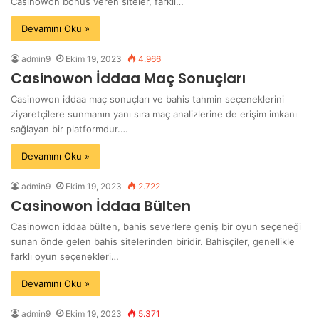
Casinowon bonus veren siteler, farklı…
Devamını Oku »
admin9
Ekim 19, 2023
4.966
Casinowon İddaa Maç Sonuçları
Casinowon iddaa maç sonuçları ve bahis tahmin seçeneklerini
ziyaretçilere sunmanın yanı sıra maç analizlerine de erişim imkanı
sağlayan bir platformdur.…
Devamını Oku »
admin9
Ekim 19, 2023
2.722
Casinowon İddaa Bülten
Casinowon iddaa bülten, bahis severlere geniş bir oyun seçeneği
sunan önde gelen bahis sitelerinden biridir. Bahisçiler, genellikle
farklı oyun seçenekleri…
Devamını Oku »
admin9
Ekim 19, 2023
5.371