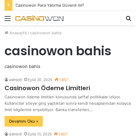
Casinowon Para Yatırma Güvenli mi?
Menü
A
y
Anasayfa
/
casinowon bahis
...
casinowon bahis
casinowon bahis
admin9
Eylül 20, 2025
1.857
Casinowon Ödeme Limitleri
Casinowon ödeme limitleri konusunda şeffaf politikalar izliyor.
Kullanıcılar siteye giriş yaptıktan sonra kendi hesaplarından kolayca
limit bilgilerine erişebiliyor. Banka transferleri,…
Devamını Oku »
admin9
Eylül 15, 2025
1.807