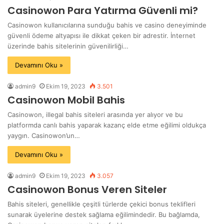
Casinowon Para Yatırma Güvenli mi?
Casinowon kullanıcılarına sunduğu bahis ve casino deneyiminde
güvenli ödeme altyapısı ile dikkat çeken bir adrestir. İnternet
üzerinde bahis sitelerinin güvenilirliği…
Devamını Oku »
admin9
Ekim 19, 2023
3.501
Casinowon Mobil Bahis
Casinowon, illegal bahis siteleri arasında yer alıyor ve bu
platformda canlı bahis yaparak kazanç elde etme eğilimi oldukça
yaygın. Casinowon’un…
Devamını Oku »
admin9
Ekim 19, 2023
3.057
Casinowon Bonus Veren Siteler
Bahis siteleri, genellikle çeşitli türlerde çekici bonus teklifleri
sunarak üyelerine destek sağlama eğilimindedir. Bu bağlamda,