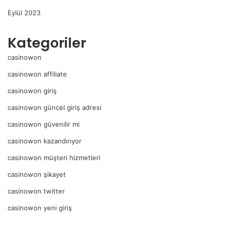
Eylül 2023
Kategoriler
casinowon
casinowon affiliate
casinowon giriş
casinowon güncel giriş adresi
casinowon güvenilir mi
casinowon kazandırıyor
casinowon müşteri hizmetleri
casinowon şikayet
casinowon twitter
casinowon yeni giriş