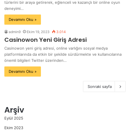
türlerini bir araya getirerek, eğlenceli ve kazançlı bir online oyun
deneyimi…
Devamını Oku »
admin9
Ekim 19, 2023
3.014
Casinowon Yeni Giriş Adresi
Casinowon yeni giriş adresi, online varlığını sosyal medya
platformlarında da etkin bir şekilde sürdürmekte ve kullanıcılarına
önemli bilgileri Twitter üzerinden…
Devamını Oku »
Sonraki sayfa
Arşiv
Eylül 2025
Ekim 2023