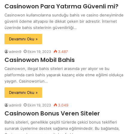
Casinowon Para Yatırma Güvenli mi?
Casinowon kullanıcılarına sunduğu bahis ve casino deneyiminde
güvenli ödeme altyapısı ile dikkat çeken bir adrestir. İnternet
üzerinde bahis sitelerinin güvenilirliği…
Devamını Oku »
admin9
Ekim 19, 2023
3.487
Casinowon Mobil Bahis
Casinowon, illegal bahis siteleri arasında yer alıyor ve bu
platformda canlı bahis yaparak kazanç elde etme eğilimi oldukça
yaygın. Casinowon’un…
Devamını Oku »
admin9
Ekim 19, 2023
3.049
Casinowon Bonus Veren Siteler
Bahis siteleri, genellikle çeşitli türlerde çekici bonus teklifleri
sunarak üyelerine destek sağlama eğilimindedir. Bu bağlamda,