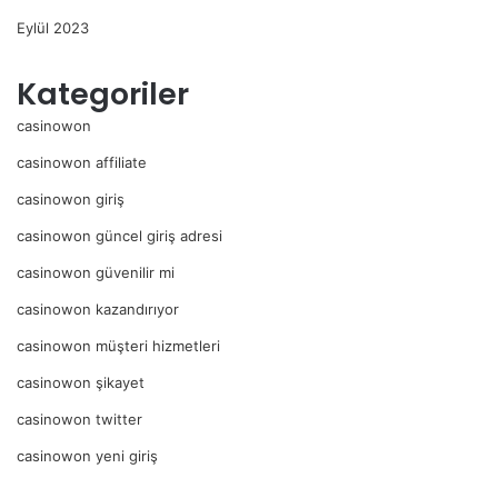
Eylül 2023
Kategoriler
casinowon
casinowon affiliate
casinowon giriş
casinowon güncel giriş adresi
casinowon güvenilir mi
casinowon kazandırıyor
casinowon müşteri hizmetleri
casinowon şikayet
casinowon twitter
casinowon yeni giriş