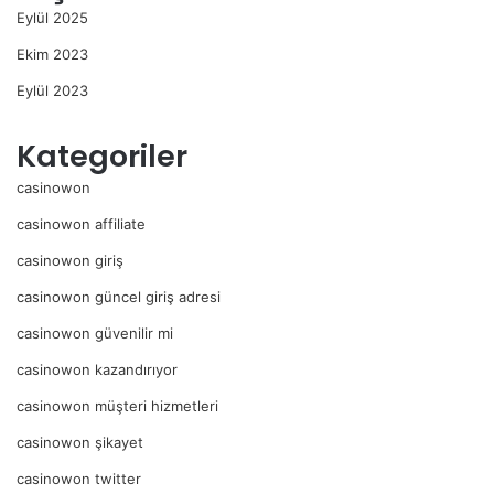
Eylül 2025
Ekim 2023
Eylül 2023
Kategoriler
casinowon
casinowon affiliate
casinowon giriş
casinowon güncel giriş adresi
casinowon güvenilir mi
casinowon kazandırıyor
casinowon müşteri hizmetleri
casinowon şikayet
casinowon twitter