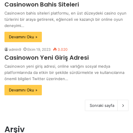
Casinowon Bahis Siteleri
Casinowon bahis siteleri platformu, en üst düzeydeki casino oyun
türlerini bir araya getirerek, eğlenceli ve kazançlı bir online oyun
deneyimi…
Devamını Oku »
admin9
Ekim 19, 2023
3.020
Casinowon Yeni Giriş Adresi
Casinowon yeni giriş adresi, online varlığını sosyal medya
platformlarında da etkin bir şekilde sürdürmekte ve kullanıcılarına
önemli bilgileri Twitter üzerinden…
Devamını Oku »
Sonraki sayfa
Arşiv