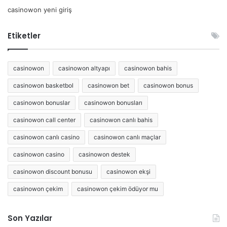
casinowon yeni giriş
Etiketler
casinowon
casinowon altyapı
casinowon bahis
casinowon basketbol
casinowon bet
casinowon bonus
casinowon bonuslar
casinowon bonusları
casinowon call center
casinowon canlı bahis
casinowon canlı casino
casinowon canlı maçlar
casinowon casino
casinowon destek
casinowon discount bonusu
casinowon ekşi
casinowon çekim
casinowon çekim ödüyor mu
Son Yazılar