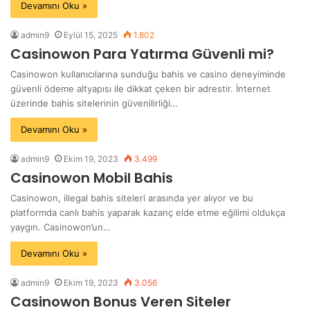
Devamını Oku »
admin9
Eylül 15, 2025
1.802
Casinowon Para Yatırma Güvenli mi?
Casinowon kullanıcılarına sunduğu bahis ve casino deneyiminde
güvenli ödeme altyapısı ile dikkat çeken bir adrestir. İnternet
üzerinde bahis sitelerinin güvenilirliği…
Devamını Oku »
admin9
Ekim 19, 2023
3.499
Casinowon Mobil Bahis
Casinowon, illegal bahis siteleri arasında yer alıyor ve bu
platformda canlı bahis yaparak kazanç elde etme eğilimi oldukça
yaygın. Casinowon’un…
Devamını Oku »
admin9
Ekim 19, 2023
3.056
Casinowon Bonus Veren Siteler