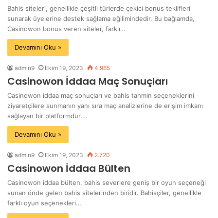
Bahis siteleri, genellikle çeşitli türlerde çekici bonus teklifleri
sunarak üyelerine destek sağlama eğilimindedir. Bu bağlamda,
Casinowon bonus veren siteler, farklı…
Devamını Oku »
admin9
Ekim 19, 2023
4.965
Casinowon İddaa Maç Sonuçları
Casinowon iddaa maç sonuçları ve bahis tahmin seçeneklerini
ziyaretçilere sunmanın yanı sıra maç analizlerine de erişim imkanı
sağlayan bir platformdur.…
Devamını Oku »
admin9
Ekim 19, 2023
2.720
Casinowon İddaa Bülten
Casinowon iddaa bülten, bahis severlere geniş bir oyun seçeneği
sunan önde gelen bahis sitelerinden biridir. Bahisçiler, genellikle
farklı oyun seçenekleri…