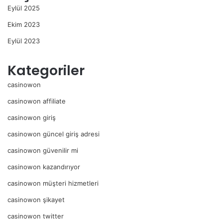
Eylül 2025
Ekim 2023
Eylül 2023
Kategoriler
casinowon
casinowon affiliate
casinowon giriş
casinowon güncel giriş adresi
casinowon güvenilir mi
casinowon kazandırıyor
casinowon müşteri hizmetleri
casinowon şikayet
casinowon twitter