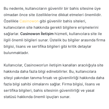
Bu nedenle, kullanıcıların güvenilir bir bahis sitesine üye
olmadan önce site özelliklerine dikkat etmeleri önemlidir.
Özellikle
Casinowon
gibi güvenilir bahis siteleri,
kullanıcıların site hakkında gerekli bilgilere erişmelerini
sağlarlar.
Casinowon İletişim
hizmeti, kullanıcılara site ile
ilgili önemli bilgileri sunar. Üstelik bu bilgiler arasında firma
bilgisi, lisans ve sertifika bilgileri gibi kritik detaylar
bulunmaktadır.
Kullanıcılar, Casinowon’un iletişim kanalları aracılığıyla site
hakkında daha fazla bilgi edinebilirler. Bu, kullanıcılara
siteyi yakından tanıma fırsatı ve güvenilirliği hakkında daha
fazla bilgi sahibi olmalarını sağlar. Firma bilgisi, lisans ve
sertifika bilgileri, bahis sitesinin güvenilirliği ve yasal
statüsü hakkında önemli ipuçları sunar.