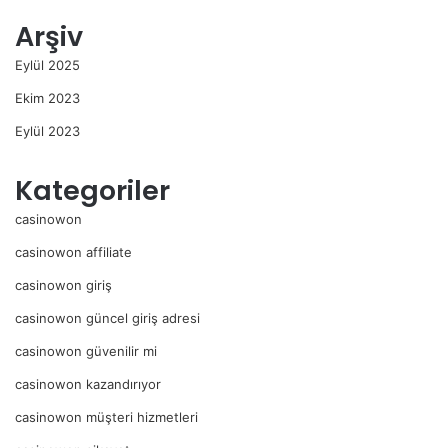
Arşiv
Eylül 2025
Ekim 2023
Eylül 2023
Kategoriler
casinowon
casinowon affiliate
casinowon giriş
casinowon güncel giriş adresi
casinowon güvenilir mi
casinowon kazandırıyor
casinowon müşteri hizmetleri