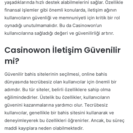
yaşadıklarında hızlı destek alabilmelerini sağlar. Özellikle
finansal işlemler gibi önemli konularda, iletişim ağının
kullanıcıların güvenliği ve memnuniyeti için kritik bir rol
oynadığı unutulmamalıdır. Bu da Casinowon’un
kullanıcılarına sağladığı değeri ve güvenilirliği artırır.
Casinowon İletişim Güvenilir
mi?
Güvenilir bahis sitelerinin seçilmesi, online bahis
dünyasında tecrübesiz olan kullanıcılar için önemli bir
adımdır. Bu tür siteler, belirli özelliklere sahip olma
eğilimindedirler. Üstelik bu özellikler, kullanıcıların
güvenini kazanmalarına yardımcı olur. Tecrübesiz
kullanıcılar, genellikle bir bahis sitesini kullanarak ve
deneyimleyerek bu özellikleri öğrenirler. Ancak, bu süreç
maddi kayıplara neden olabilmektedir.