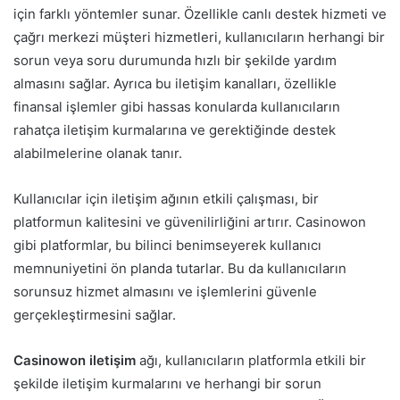
için farklı yöntemler sunar. Özellikle canlı destek hizmeti ve
çağrı merkezi müşteri hizmetleri, kullanıcıların herhangi bir
sorun veya soru durumunda hızlı bir şekilde yardım
almasını sağlar. Ayrıca bu iletişim kanalları, özellikle
finansal işlemler gibi hassas konularda kullanıcıların
rahatça iletişim kurmalarına ve gerektiğinde destek
alabilmelerine olanak tanır.
Kullanıcılar için iletişim ağının etkili çalışması, bir
platformun kalitesini ve güvenilirliğini artırır. Casinowon
gibi platformlar, bu bilinci benimseyerek kullanıcı
memnuniyetini ön planda tutarlar. Bu da kullanıcıların
sorunsuz hizmet almasını ve işlemlerini güvenle
gerçekleştirmesini sağlar.
Casinowon iletişim
ağı, kullanıcıların platformla etkili bir
şekilde iletişim kurmalarını ve herhangi bir sorun