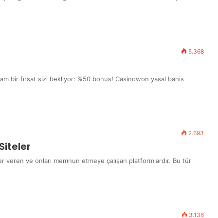
5.368
am bir fırsat sizi bekliyor: %50 bonus! Casinowon yasal bahis
2.693
iteler
 veren ve onları memnun etmeye çalışan platformlardır. Bu tür
3.136