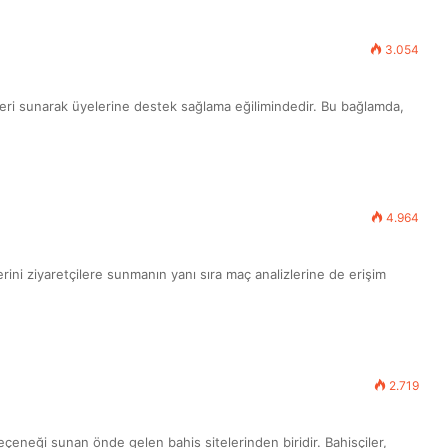
3.054
lifleri sunarak üyelerine destek sağlama eğilimindedir. Bu bağlamda,
4.964
ni ziyaretçilere sunmanın yanı sıra maç analizlerine de erişim
2.719
çeneği sunan önde gelen bahis sitelerinden biridir. Bahisçiler,