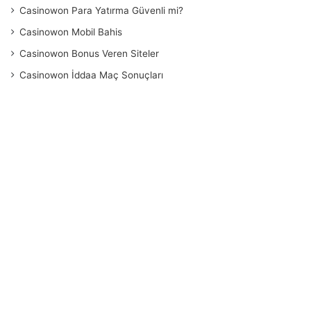
Casinowon Para Yatırma Güvenli mi?
Casinowon Mobil Bahis
Casinowon Bonus Veren Siteler
Casinowon İddaa Maç Sonuçları