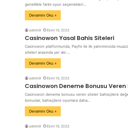
genellikle farklı oyun seçenekleri…
Devamını Oku »
admin9
Ekim 19, 2023
Casinowon Yasal Bahis Siteleri
Casinowon platformunda, Payfix ile ilk yatırımınızda muazz
siteleri arasında yer alır.…
Devamını Oku »
admin9
Ekim 19, 2023
Casinowon Deneme Bonusu Veren S
Casinowon deneme bonusu veren siteler bahisçilere değer
bonuslar, bahisçilere oyunlara daha…
Devamını Oku »
admin9
Ekim 19, 2023