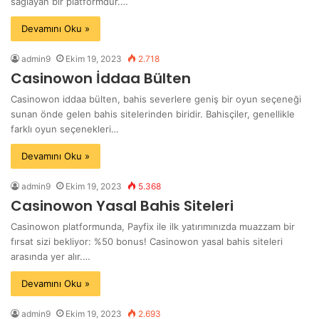
sağlayan bir platformdur.…
Devamını Oku »
admin9
Ekim 19, 2023
2.718
Casinowon İddaa Bülten
Casinowon iddaa bülten, bahis severlere geniş bir oyun seçeneği
sunan önde gelen bahis sitelerinden biridir. Bahisçiler, genellikle
farklı oyun seçenekleri…
Devamını Oku »
admin9
Ekim 19, 2023
5.368
Casinowon Yasal Bahis Siteleri
Casinowon platformunda, Payfix ile ilk yatırımınızda muazzam bir
fırsat sizi bekliyor: %50 bonus! Casinowon yasal bahis siteleri
arasında yer alır.…
Devamını Oku »
admin9
Ekim 19, 2023
2.693