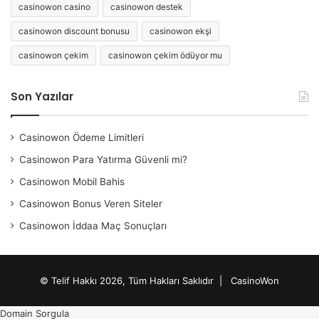
casinowon casino
casinowon destek
casinowon discount bonusu
casinowon ekşi
casinowon çekim
casinowon çekim ödüyor mu
Son Yazılar
Casinowon Ödeme Limitleri
Casinowon Para Yatırma Güvenli mi?
Casinowon Mobil Bahis
Casinowon Bonus Veren Siteler
Casinowon İddaa Maç Sonuçları
© Telif Hakkı 2026, Tüm Hakları Saklıdır |
CasinoWon
Domain Sorgula