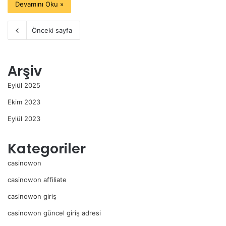
Devamını Oku »
Önceki sayfa
Arşiv
Eylül 2025
Ekim 2023
Eylül 2023
Kategoriler
casinowon
casinowon affiliate
casinowon giriş
casinowon güncel giriş adresi