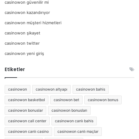
casinowon güvenilir mi
casinowon kazandırıyor
casinowon müşteri hizmetleri
casinowon şikayet
casinowon twitter
casinowon yeni giriş
Etiketler
casinowon
casinowon altyapı
casinowon bahis
casinowon basketbol
casinowon bet
casinowon bonus
casinowon bonuslar
casinowon bonusları
casinowon call center
casinowon canlı bahis
casinowon canlı casino
casinowon canlı maçlar