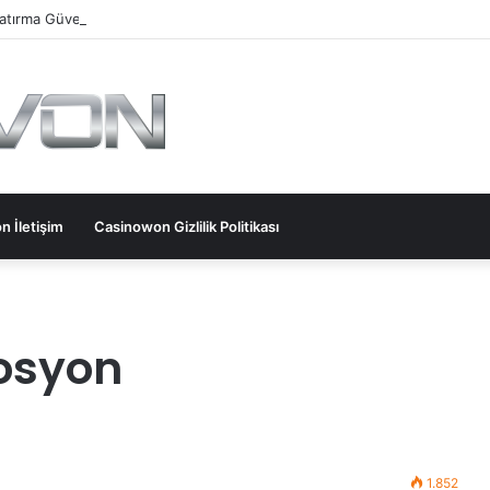
tırma Güvenli mi?
 İletişim
Casinowon Gizlilik Politikası
osyon
1.852