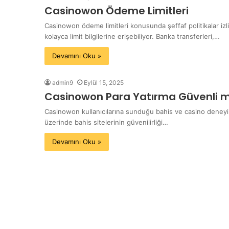
Casinowon Ödeme Limitleri
Casinowon ödeme limitleri konusunda şeffaf politikalar izli
kolayca limit bilgilerine erişebiliyor. Banka transferleri,…
Devamını Oku »
admin9
Eylül 15, 2025
Casinowon Para Yatırma Güvenli m
Casinowon kullanıcılarına sunduğu bahis ve casino deneyimi
üzerinde bahis sitelerinin güvenilirliği…
Devamını Oku »