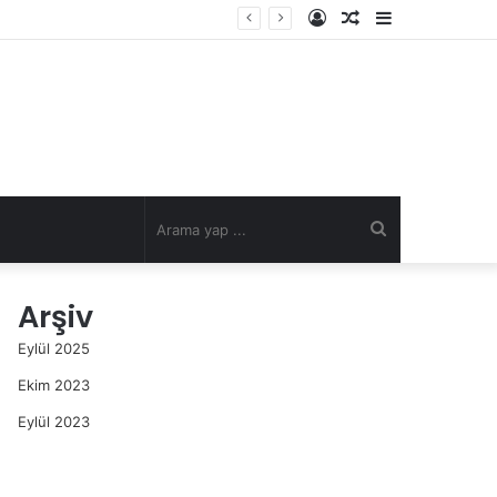
Kayıt
Rastgele
Kenar
Ol
Makale
Bölmesi
Arama
yap
Arşiv
Eylül 2025
...
Ekim 2023
Eylül 2023