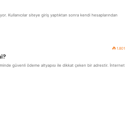
yor. Kullanıcılar siteye giriş yaptıktan sonra kendi hesaplarından
1.801
i?
nde güvenli ödeme altyapısı ile dikkat çeken bir adrestir. İnternet