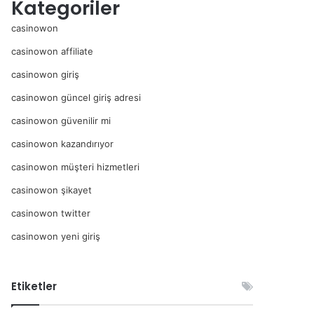
Kategoriler
casinowon
casinowon affiliate
casinowon giriş
casinowon güncel giriş adresi
casinowon güvenilir mi
casinowon kazandırıyor
casinowon müşteri hizmetleri
casinowon şikayet
casinowon twitter
casinowon yeni giriş
Etiketler