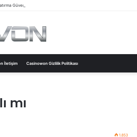
tırma Güvenli mi?
 İletişim
Casinowon Gizlilik Politikası
lı mı
1.853