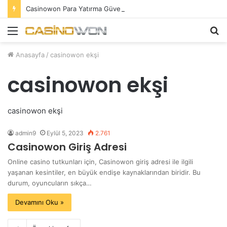
Casinowon Para Yatırma Güvenli mi?
Menü
A
y
Anasayfa
/
casinowon ekşi
...
casinowon ekşi
casinowon ekşi
admin9
Eylül 5, 2023
2.761
Casinowon Giriş Adresi
Online casino tutkunları için, Casinowon giriş adresi ile ilgili
yaşanan kesintiler, en büyük endişe kaynaklarından biridir. Bu
durum, oyuncuların sıkça…
Devamını Oku »